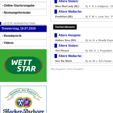
Ältere Stuten:
›
Online-Starterangabe
Miss Red Lady (NL)
6j. F. S. v. Indigious - 
Ältere Wallache:
›
Nennungsformular
Postillion (SE)
8j. F. W. v. Love You - 
LETZTE VERANSTALTUNG:
Steherdistanz
Donnerstag, 16.07.2026
Ältere Hengste:
›
Rennbericht
Hulken Sisu (SE)
8j. br. H. v. Readly Exp
›
Videos
Ältere Stuten:
Yes Please
6j. dbr. S. v. Propulsion
Ältere Wallache:
See the Moon
6j. br. W. v. SJ's Cavia
Alle Angaben ohne Gewähr!