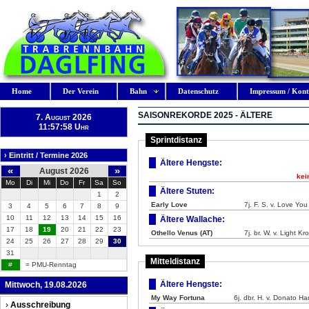
Home
Der Verein
Bahn
Datenschutz
Impressum / Kont
SAISONREKORDE 2025 - ÄLTERE
7. August 2026
11:57:59 Uhr
Sprintdistanz
› Eintritt / Termine 2026
Ältere Hengste:
«
»
August 2026
kei
Mo
Di
Mi
Do
Fr
Sa
So
Ältere Stuten:
1
2
Early Love
7j. F. S. v. Love You
3
4
5
6
7
8
9
10
11
12
13
14
15
16
Ältere Wallache:
17
18
19
20
21
22
23
Othello Venus (AT)
7j. br. W. v. Light 
24
25
26
27
28
29
30
31
Mitteldistanz
#
= PMU-Renntag
Ältere Hengste:
Mittwoch, 19.08.2026
My Way Fortuna
6j. dbr. H. v. Donato H
›
Ausschreibung