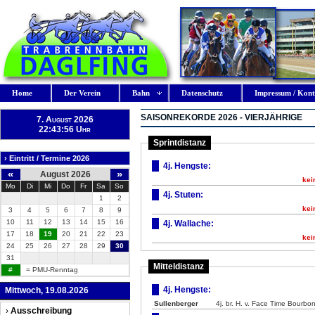
Home
Der Verein
Bahn
Datenschutz
Impressum / Kont
SAISONREKORDE 2026 - VIERJÄHRIGE
7. August 2026
22:43:57 Uhr
Sprintdistanz
› Eintritt / Termine 2026
4j. Hengste:
«
»
August 2026
kei
Mo
Di
Mi
Do
Fr
Sa
So
4j. Stuten:
1
2
kei
3
4
5
6
7
8
9
10
11
12
13
14
15
16
4j. Wallache:
17
18
19
20
21
22
23
kei
24
25
26
27
28
29
30
31
Mitteldistanz
#
= PMU-Renntag
4j. Hengste:
Mittwoch, 19.08.2026
Sullenberger
4j. br. H. v. Face Time Bourbon 
›
Ausschreibung