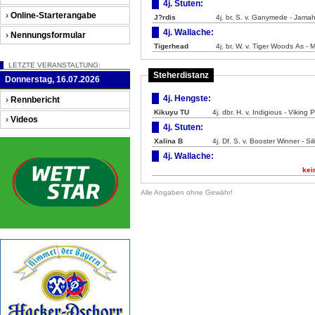
4j. Stuten:
›
Online-Starterangabe
J?rdis
4j. br. S. v. Ganymede - Jama
4j. Wallache:
›
Nennungsformular
Tigerhead
4j. br. W. v. Tiger Woods As - 
LETZTE VERANSTALTUNG:
Steherdistanz
Donnerstag, 16.07.2026
4j. Hengste:
›
Rennbericht
Kikuyu TU
4j. dbr. H. v. Indigious - Viking
›
Videos
4j. Stuten:
Xalina B
4j. Df. S. v. Booster Winner - Si
4j. Wallache:
kei
Alle Angaben ohne Gewähr!