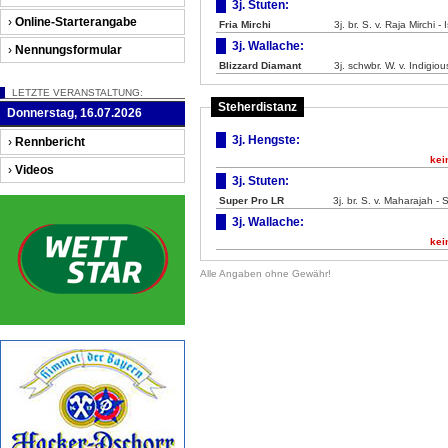
3j. Stuten:
›
Online-Starterangabe
Fria Mirchi
3j. br. S. v. Raja Mirchi -
3j. Wallache:
›
Nennungsformular
Blizzard Diamant
3j. schwbr. W. v. Indigi
LETZTE VERANSTALTUNG:
Steherdistanz
Donnerstag, 16.07.2026
3j. Hengste:
›
Rennbericht
kei
›
Videos
3j. Stuten:
Super Pro LR
3j. br. S. v. Maharajah -
3j. Wallache:
kei
Alle Angaben ohne Gewähr!