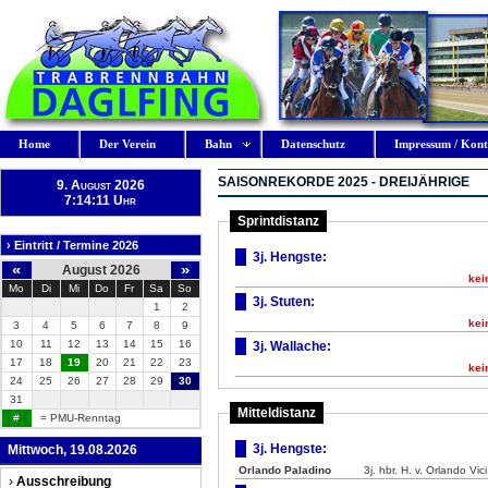
Home
Der Verein
Bahn
Datenschutz
Impressum / Kont
SAISONREKORDE 2025 - DREIJÄHRIGE
9. August 2026
7:14:12 Uhr
Sprintdistanz
› Eintritt / Termine 2026
3j. Hengste:
«
»
August 2026
kei
Mo
Di
Mi
Do
Fr
Sa
So
3j. Stuten:
1
2
kei
3
4
5
6
7
8
9
10
11
12
13
14
15
16
3j. Wallache:
17
18
19
20
21
22
23
kei
24
25
26
27
28
29
30
31
Mitteldistanz
#
= PMU-Renntag
3j. Hengste:
Mittwoch, 19.08.2026
Orlando Paladino
3j. hbr. H. v. Orlando Vi
›
Ausschreibung