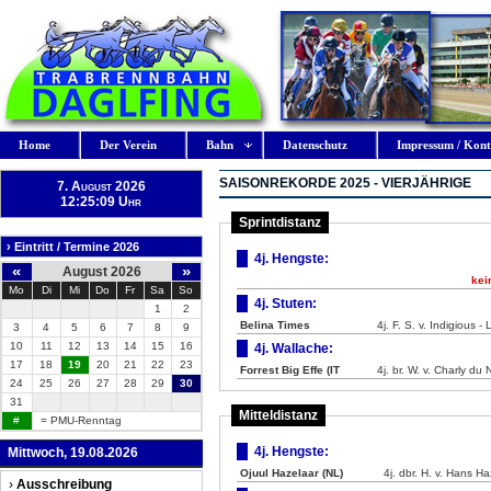
Home
Der Verein
Bahn
Datenschutz
Impressum / Kont
SAISONREKORDE 2025 - VIERJÄHRIGE
7. August 2026
12:25:10 Uhr
Sprintdistanz
› Eintritt / Termine 2026
4j. Hengste:
«
»
August 2026
kei
Mo
Di
Mi
Do
Fr
Sa
So
4j. Stuten:
1
2
Belina Times
4j. F. S. v. Indigious 
3
4
5
6
7
8
9
10
11
12
13
14
15
16
4j. Wallache:
17
18
19
20
21
22
23
Forrest Big Effe (IT
4j. br. W. v. Charly du 
24
25
26
27
28
29
30
31
Mitteldistanz
#
= PMU-Renntag
4j. Hengste:
Mittwoch, 19.08.2026
Ojuul Hazelaar (NL)
4j. dbr. H. v. Hans H
›
Ausschreibung