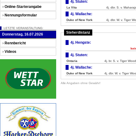
4j. Stuten:
›
Online-Starterangabe
La Vita
4j. dbr. S. v. Mahara
4j. Wallache:
›
Nennungsformular
Duke of New York
4j. dbr. W. v. Tiger 
LETZTE VERANSTALTUNG:
Steherdistanz
Donnerstag, 16.07.2026
4j. Hengste:
›
Rennbericht
kei
›
Videos
4j. Stuten:
Ontaria
4j. br. S. v. Tiger Woo
4j. Wallache:
Duke of New York
4j. dbr. W. v. Tiger W
Alle Angaben ohne Gewähr!