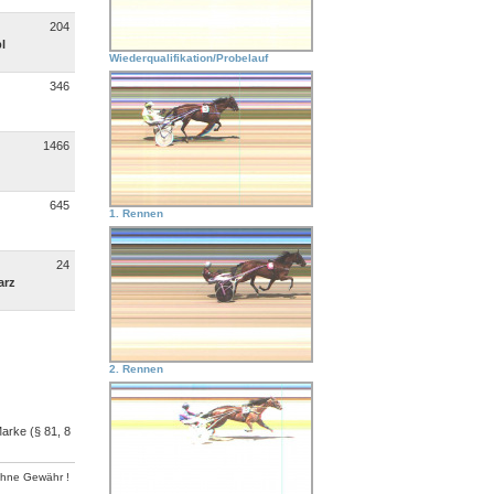
204
l
Wiederqualifikation/Probelauf
346
1466
645
1. Rennen
24
arz
2. Rennen
arke (§ 81, 8
ohne Gewähr !