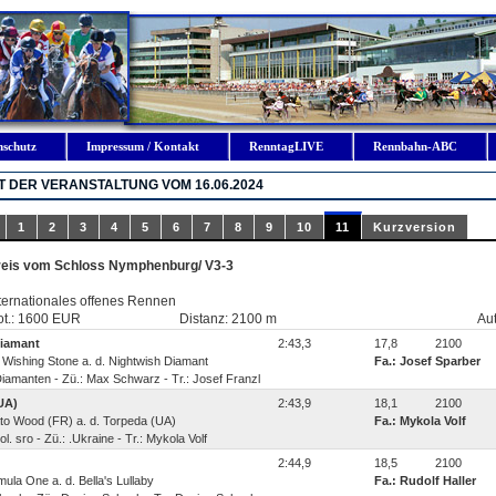
nschutz
Impressum / Kontakt
RenntagLIVE
Rennbahn-ABC
 DER VERANSTALTUNG VOM 16.06.2024
1
2
3
4
5
6
7
8
9
10
11
Kurzversion
reis vom Schloss Nymphenburg/ V3-3
ternationales offenes Rennen
ot.: 1600 EUR
Distanz: 2100 m
Aut
iamant
2:43,3
17,8
2100
. Wishing Stone a. d. Nightwish Diamant
Fa.: Josef Sparber
Diamanten - Zü.: Max Schwarz - Tr.: Josef Franzl
UA)
2:43,9
18,1
2100
nato Wood (FR) a. d. Torpeda (UA)
Fa.: Mykola Volf
l. sro - Zü.: .Ukraine - Tr.: Mykola Volf
2:44,9
18,5
2100
rmula One a. d. Bella's Lullaby
Fa.: Rudolf Haller