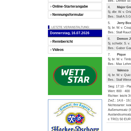
Bes.: Denise Sc
›
Online-Starterangabe
4.
Major Gr
5j. dbr. W. v. O
›
Nennungsformular
Bes.: Stall A.S.
5.
Jerry Bo
LETZTE VERANSTALTUNG:
5j. br. W. v. Co
Bes.: Stall Rauc
Donnerstag, 16.07.2026
6.
Demon J
›
Rennbericht
5j. schwbr. S. v
Bes.: Gabor Gara
›
Videos
7.
Pique
5j. br. W. v. Ti
Bes.: Max Lehme
Valesco
4j. br. W. v. Qu
Bes.: Stall Wies
Sieg: 17:10 - Pl
Wert: 800 · 400 
Richter: leicht 
ZwZ.: 14,6 - 19,
Nichtstarter: ke
Außenumsatz (I
Auslandsumsatz:
c TRO) 50 EUR