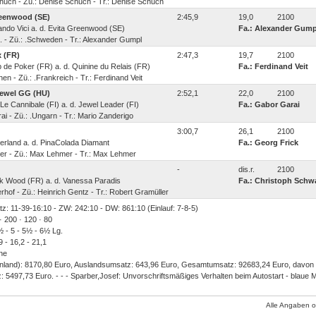
huch - Zü.: Denise Schuch - Tr.: Denise Schuch
eenwood (SE)
2:45,9
19,0
2100
rlando Vici a. d. Evita Greenwood (SE)
Fa.: Alexander Gump
G. - Zü.: .Schweden - Tr.: Alexander Gumpl
x (FR)
2:47,3
19,7
2100
up de Poker (FR) a. d. Quinine du Relais (FR)
Fa.: Ferdinand Veit
hen - Zü.: .Frankreich - Tr.: Ferdinand Veit
ewel GG (HU)
2:52,1
22,0
2100
. Le Cannibale (FI) a. d. Jewel Leader (FI)
Fa.: Gabor Garai
i - Zü.: .Ungarn - Tr.: Mario Zanderigo
3:00,7
26,1
2100
mberland a. d. PinaColada Diamant
Fa.: Georg Frick
r - Zü.: Max Lehmer - Tr.: Max Lehmer
-
dis.r.
2100
ick Wood (FR) a. d. Vanessa Paradis
Fa.: Christoph Schw
erhof - Zü.: Heinrich Gentz - Tr.: Robert Gramüller
atz: 11-39-16:10 - ZW: 242:10 - DW: 861:10 (Einlauf: 7-8-5)
· 200 · 120 · 80
3½ - 5 - 5½ - 6½ Lg.
9 - 16,2 - 21,1
ine
nland): 8170,80 Euro, Auslandsumsatz: 643,96 Euro, Gesamtumsatz: 92683,24 Euro, davon
 5497,73 Euro. - - - Sparber,Josef: Unvorschriftsmäßiges Verhalten beim Autostart - blaue M
Alle Angaben 