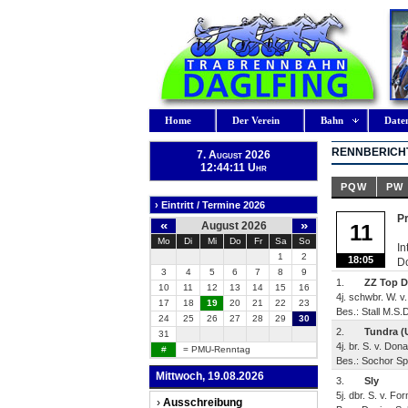
Home
Der Verein
Bahn
Date
RENNBERICHT
7. August 2026
12:44:12 Uhr
PQW
PW
› Eintritt / Termine 2026
P
«
»
August 2026
11
Mo
Di
Mi
Do
Fr
Sa
So
In
1
2
18:05
D
3
4
5
6
7
8
9
1.
ZZ Top D
10
11
12
13
14
15
16
4j. schwbr. W. v
17
18
19
20
21
22
23
Bes.: Stall M.S.
24
25
26
27
28
29
30
2.
Tundra (
31
4j. br. S. v. Do
#
= PMU-Renntag
Bes.: Sochor Spo
Mittwoch, 19.08.2026
3.
Sly
5j. dbr. S. v. Fo
›
Ausschreibung