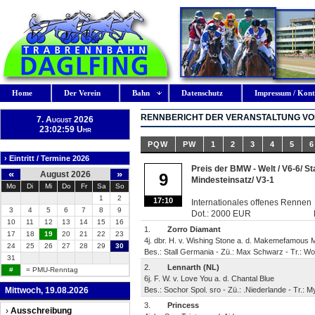
Home
Der Verein
Bahn
Datenschutz
Impressum / Kont
RENNBERICHT DER VERANSTALTUNG VOM
7. August 2026
23:03:00 Uhr
PQW
PW
1
2
3
4
5
6
› Eintritt / Termine 2026
Preis der BMW - Welt / V6-6/ St
«
»
August 2026
9
Mindesteinsatz/ V3-1
Mo
Di
Mi
Do
Fr
Sa
So
1
2
17:10
Internationales offenes Rennen
3
4
5
6
7
8
9
Dot.: 2000 EUR
10
11
12
13
14
15
16
1.
Zorro Diamant
17
18
19
20
21
22
23
4j. dbr. H. v. Wishing Stone a. d. Makemefamous 
24
25
26
27
28
29
30
Bes.: Stall Germania - Zü.: Max Schwarz - Tr.: W
31
2.
Lennarth (NL)
#
= PMU-Renntag
6j. F. W. v. Love You a. d. Chantal Blue
Mittwoch, 19.08.2026
Bes.: Sochor Spol. sro - Zü.: .Niederlande - Tr.: M
3.
Princess
›
Ausschreibung