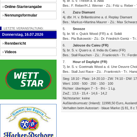
4j. br. S. v. Trixton a. d. Aida
Bes.: F. Reber/H.J. Werner - Zü.: Fritz u. Reber - 
›
Online-Starterangabe
4.
Zazu Diamant
›
Nennungsformular
4j. dbr. H. v. Brillantissime a. d. Replay Diamant
Bes.: Markus+Martina Maurer - Zü.: Max Schwarz -
LETZTE VERANSTALTUNG:
5.
Snooze
5j. br. W. v. Quick Wood (FR) a. d. Solidi
Donnerstag, 16.07.2026
Bes.: Pia Bukowski - Zü.: Dr. Friedrich Gentz - Tr
›
Rennbericht
6.
Jalouse du Caieu (FR)
5j. br. S. v. Quaro a. d. India du Caieu (FR)
›
Videos
Bes.: Stall Rauchen - Zü.: .Frankreich - Tr.: Ferdi
7.
Hour of Daylight (FR)
7j. br. S. v. Goetmals Wood a. d. Une Oeuvre Cho
Bes.: Stall Just Race - Zü.: .Frankreich - Tr.: Ha
Sieg: 18:10 - Platz: 14-20:10 - ZW: 74:10 - DW: 17
Wert: 1000 · 500 · 250 · 150 · 100
Richter: überlegen 7 - 5 - 8½ - 1 Lg.
ZwZ.: 13,6 - 15,4 - 14,6 - 14,2
Nichtstarter: keine
Außlandsumsatz (Inland): 11998,50 Euro, Ausland
Verhalten beim Autostart - blaue Marke (§ 81, 8 