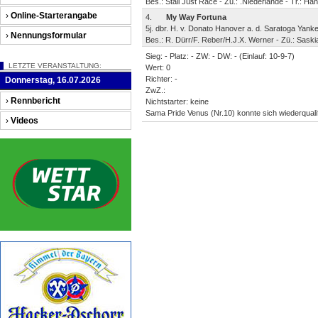
Bes.: Stall Just Race - Zü.: .Niederlande - Tr.: H
›
Online-Starterangabe
4.
My Way Fortuna
5j. dbr. H. v. Donato Hanover a. d. Saratoga Yank
›
Nennungsformular
Bes.: R. Dürr/F. Reber/H.J.X. Werner - Zü.: Saski
Sieg: - Platz: - ZW: - DW: - (Einlauf: 10-9-7)
LETZTE VERANSTALTUNG:
Wert: 0
Richter: -
Donnerstag, 16.07.2026
ZwZ.:
›
Rennbericht
Nichtstarter: keine
Sama Pride Venus (Nr.10) konnte sich wiederqualifi
›
Videos