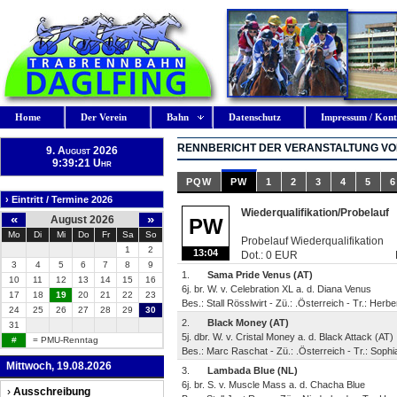
Home
Der Verein
Bahn
Datenschutz
Impressum / Kont
RENNBERICHT DER VERANSTALTUNG VOM
9. August 2026
9:39:22 Uhr
PQW
PW
1
2
3
4
5
6
› Eintritt / Termine 2026
Wiederqualifikation/Probelauf
«
»
August 2026
PW
Mo
Di
Mi
Do
Fr
Sa
So
Probelauf Wiederqualifikation
1
2
13:04
Dot.: 0 EUR
3
4
5
6
7
8
9
1.
Sama Pride Venus (AT)
10
11
12
13
14
15
16
6j. br. W. v. Celebration XL a. d. Diana Venus
17
18
19
20
21
22
23
Bes.: Stall Rösslwirt - Zü.: .Österreich - Tr.: Herbe
24
25
26
27
28
29
30
2.
Black Money (AT)
31
5j. dbr. W. v. Cristal Money a. d. Black Attack (AT)
#
= PMU-Renntag
Bes.: Marc Raschat - Zü.: .Österreich - Tr.: Soph
Mittwoch, 19.08.2026
3.
Lambada Blue (NL)
6j. br. S. v. Muscle Mass a. d. Chacha Blue
›
Ausschreibung