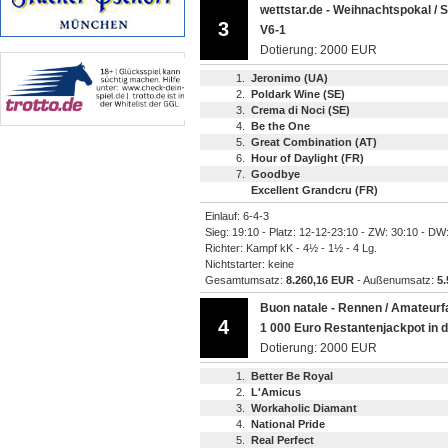
wettstar.de - Weihnachtspokal / 
3
V6-1
Dotierung: 2000 EUR
1.
Jeronimo (UA)
2.
Poldark Wine (SE)
3.
Crema di Noci (SE)
4.
Be the One
5.
Great Combination (AT)
6.
Hour of Daylight (FR)
7.
Goodbye
Excellent Grandcru (FR)
Einlauf: 6-4-3
Sieg: 19:10 - Platz: 12-12-23:10 - ZW: 30:10 - DW
Richter: Kampf kK - 4½ - 1½ - 4 Lg.
Nichtstarter: keine
Gesamtumsatz:
8.260,16 EUR
- Außenumsatz:
5
Buon natale - Rennen / Amateurfa
4
1 000 Euro Restantenjackpot in d
Dotierung: 2000 EUR
1.
Better Be Royal
2.
L'Amicus
3.
Workaholic Diamant
4.
National Pride
5.
Real Perfect