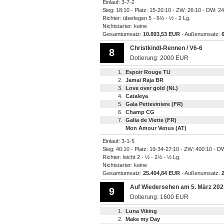
Einlauf: 3-7-2
Sieg: 18:10 - Platz: 15-20:10 - ZW: 26:10 - DW: 2
Richter: überlegen 5 - 6½ - ½ - 2 Lg.
Nichtstarter: keine
Gesamtumsatz:
10.893,53 EUR
- Außenumsatz:
Christkindl-Rennen / V6-6
8
Dotierung: 2000 EUR
1.
Espoir Rouge TU
2.
Jamai Raja BR
3.
Love over gold (NL)
4.
Cataleya
5.
Gala Petteviniere (FR)
6.
Champ CG
7.
Galia de Viette (FR)
Mon Amour Venus (AT)
Einlauf: 3-1-5
Sieg: 40:10 - Platz: 19-34-27:10 - ZW: 400:10 - D
Richter: leicht 2 - ½ - 2½ - ½ Lg.
Nichtstarter: keine
Gesamtumsatz:
25.404,84 EUR
- Außenumsatz:
Auf Wiedersehen am 5. März 202
9
Dotierung: 1600 EUR
1.
Luna Viking
2.
Make my Day