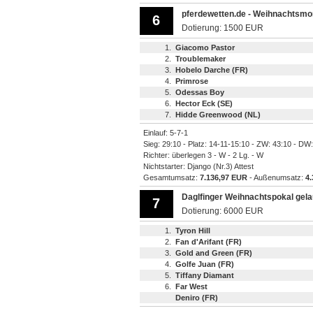
pferdewetten.de - Weihnachtsmon
6
Dotierung: 1500 EUR
1.
Giacomo Pastor
2.
Troublemaker
3.
Hobelo Darche (FR)
4.
Primrose
5.
Odessas Boy
6.
Hector Eck (SE)
7.
Hidde Greenwood (NL)
Einlauf: 5-7-1
Sieg: 29:10 - Platz: 14-11-15:10 - ZW: 43:10 - DW
Richter: überlegen 3 - W - 2 Lg. - W
Nichtstarter: Django (Nr.3) Attest
Gesamtumsatz:
7.136,97 EUR
- Außenumsatz:
4
Daglfinger Weihnachtspokal gela
7
Dotierung: 6000 EUR
1.
Tyron Hill
2.
Fan d'Arifant (FR)
3.
Gold and Green (FR)
4.
Golfe Juan (FR)
5.
Tiffany Diamant
6.
Far West
Deniro (FR)