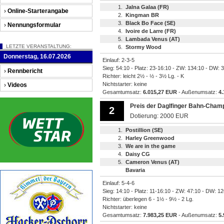
1.
Jalna Galaa (FR)
›
Online-Starterangabe
2.
Kingman BR
3.
Black Bo Face (SE)
›
Nennungsformular
4.
Ivoire de Larre (FR)
5.
Lambada Venus (AT)
LETZTE VERANSTALTUNG:
6.
Stormy Wood
Donnerstag, 16.07.2026
Einlauf: 2-3-5
Sieg: 54:10 - Platz: 23-16:10 - ZW: 134:10 - DW: 
›
Rennbericht
Richter: leicht 2½ - ½ - 3½ Lg. - K
Nichtstarter: keine
›
Videos
Gesamtumsatz:
6.015,27 EUR
- Außenumsatz:
4
Preis der Daglfinger Bahn-Cham
2
Dotierung: 2000 EUR
1.
Postillion (SE)
2.
Harley Greenwood
3.
We are in the game
4.
Daisy CG
5.
Cameron Venus (AT)
Bavaria
Einlauf: 5-4-6
Sieg: 14:10 - Platz: 11-16:10 - ZW: 47:10 - DW: 1
Richter: überlegen 6 - 1½ - 9½ - 2 Lg.
Nichtstarter: keine
Gesamtumsatz:
7.983,25 EUR
- Außenumsatz:
5