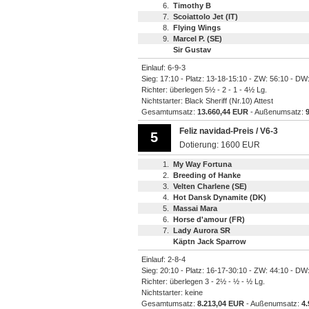
6.
Timothy B
7.
Scoiattolo Jet (IT)
8.
Flying Wings
9.
Marcel P. (SE)
Sir Gustav
Einlauf: 6-9-3
Sieg: 17:10 - Platz: 13-18-15:10 - ZW: 56:10 - DW
Richter: überlegen 5½ - 2 - 1 - 4½ Lg.
Nichtstarter: Black Sheriff (Nr.10) Attest
Gesamtumsatz:
13.660,44 EUR
- Außenumsatz:
Feliz navidad-Preis / V6-3
5
Dotierung: 1600 EUR
1.
My Way Fortuna
2.
Breeding of Hanke
3.
Velten Charlene (SE)
4.
Hot Dansk Dynamite (DK)
5.
Massai Mara
6.
Horse d'amour (FR)
7.
Lady Aurora SR
Käptn Jack Sparrow
Einlauf: 2-8-4
Sieg: 20:10 - Platz: 16-17-30:10 - ZW: 44:10 - DW
Richter: überlegen 3 - 2½ - ½ - ½ Lg.
Nichtstarter: keine
Gesamtumsatz:
8.213,04 EUR
- Außenumsatz:
4