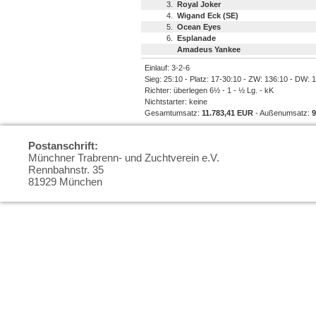
3.
Royal Joker
4.
Wigand Eck (SE)
5.
Ocean Eyes
6.
Esplanade
Amadeus Yankee
Einlauf: 3-2-6
Sieg: 25:10 - Platz: 17-30:10 - ZW: 136:10 - DW: 
Richter: überlegen 6½ - 1 - ½ Lg. - kK
Nichtstarter: keine
Gesamtumsatz:
11.783,41 EUR
- Außenumsatz:
9
Postanschrift:
Münchner Trabrenn- und Zuchtverein e.V.
Rennbahnstr. 35
81929 München