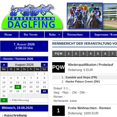
Home
Der Verein
Bahn
Datenschutz
Impressum / Kont
RENNBERICHT DER VERANSTALTUNG VOM
7. August 2026
2:58:33 Uhr
PQW
1
2
3
4
5
6
7
› Eintritt / Termine 2026
«
»
August 2026
Wiederqualifikation / Probelauf
PQW
Mo
Di
Mi
Do
Fr
Sa
So
Dotierung: 0 EUR
1
2
1.
Gamble and Hope (FR)
3
4
5
6
7
8
9
2.
Hanke Palace Green (DK)
10
11
12
13
14
15
16
17
18
19
20
21
22
23
Einlauf: 2-1-_
24
25
26
27
28
29
30
Sieg: - Platz: - ZW: - DW: -
31
Richter: -
#
= PMU-Renntag
Nichtstarter: keine
Mittwoch, 19.08.2026
Frohe Weihnachten - Rennen
1
Dotierung: 1600 EUR
›
Ausschreibung