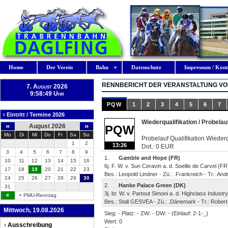
Home
Der Verein
Bahn
Datenschutz
Impressum / Kont
RENNBERICHT DER VERANSTALTUNG VOM
7. August 2026
9:58:50 Uhr
PQW
1
2
3
4
5
6
7
› Eintritt / Termine 2026
Wiederqualifikation / Probelau
«
»
August 2026
PQW
Mo
Di
Mi
Do
Fr
Sa
So
Probelauf Qualifikation Wiederq
1
2
13:26
Dot.: 0 EUR
3
4
5
6
7
8
9
1.
Gamble and Hope (FR)
10
11
12
13
14
15
16
6j. F. W. v. Sun Ceravin a. d. Soellie de Carvel (FR
17
18
19
20
21
22
23
Bes.: Leopold Lindner - Zü.: .Frankreich - Tr.: An
24
25
26
27
28
29
30
2.
Hanke Palace Green (DK)
31
3j. br. W. v. Partout Simoni a. d. Highclass Industry
#
= PMU-Renntag
Bes.: Stall GESVEA - Zü.: .Dänemark - Tr.: Rober
Mittwoch, 19.08.2026
Sieg: - Platz: - ZW: - DW: - (Einlauf: 2-1-_)
Wert: 0
›
Ausschreibung