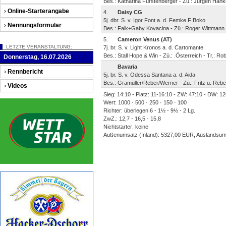
Bes.: Katharina Fürstenberger - Zü.: Jürgen Hanke 
›
Online-Starterangabe
4.
Daisy CG
5j. dbr. S. v. Igor Font a. d. Femke F Boko
›
Nennungsformular
Bes.: Falk+Gaby Kovacina - Zü.: Roger Wittmann 
5.
Cameron Venus (AT)
LETZTE VERANSTALTUNG:
7j. br. S. v. Light Kronos a. d. Cartomante
Bes.: Stall Hope & Win - Zü.: .Österreich - Tr.: Ro
Donnerstag, 16.07.2026
Bavaria
›
Rennbericht
5j. br. S. v. Odessa Santana a. d. Aida
Bes.: Gramüller/Reber/Werner - Zü.: Fritz u. Reber
›
Videos
Sieg: 14:10 - Platz: 11-16:10 - ZW: 47:10 - DW: 126
Wert: 1000 · 500 · 250 · 150 · 100
Richter: überlegen 6 - 1½ - 9½ - 2 Lg.
ZwZ.: 12,7 - 16,5 - 15,8
Nichtstarter: keine
Außenumsatz (Inland): 5327,00 EUR, Auslandsum