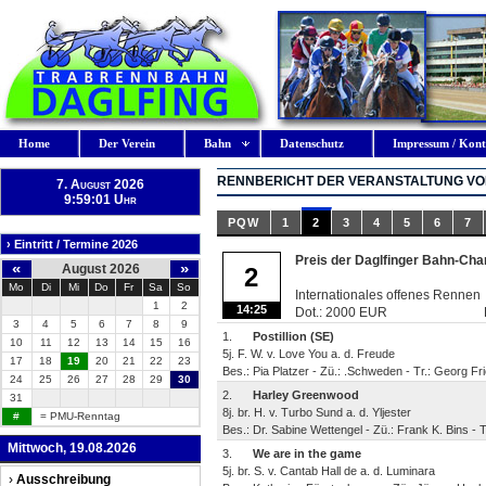
Home
Der Verein
Bahn
Datenschutz
Impressum / Kont
RENNBERICHT DER VERANSTALTUNG VOM
7. August 2026
9:59:02 Uhr
PQW
1
2
3
4
5
6
7
› Eintritt / Termine 2026
Preis der Daglfinger Bahn-Ch
«
»
August 2026
2
Mo
Di
Mi
Do
Fr
Sa
So
Internationales offenes Rennen
1
2
14:25
Dot.: 2000 EUR
3
4
5
6
7
8
9
1.
Postillion (SE)
10
11
12
13
14
15
16
5j. F. W. v. Love You a. d. Freude
17
18
19
20
21
22
23
Bes.: Pia Platzer - Zü.: .Schweden - Tr.: Georg Fr
24
25
26
27
28
29
30
2.
Harley Greenwood
31
8j. br. H. v. Turbo Sund a. d. Yljester
#
= PMU-Renntag
Bes.: Dr. Sabine Wettengel - Zü.: Frank K. Bins - T
Mittwoch, 19.08.2026
3.
We are in the game
5j. br. S. v. Cantab Hall de a. d. Luminara
›
Ausschreibung