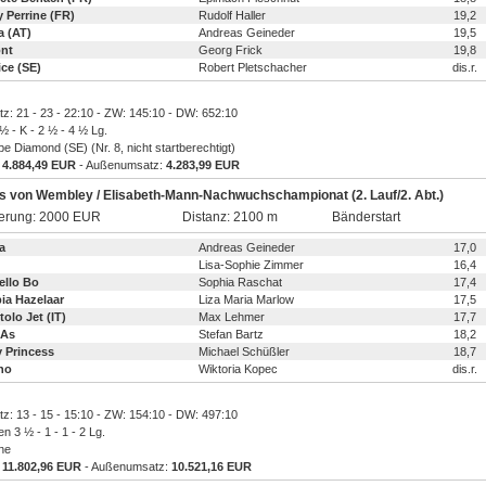
 Perrine (FR)
Rudolf Haller
19,2
a (AT)
Andreas Geineder
19,5
nt
Georg Frick
19,8
ce (SE)
Robert Pletschacher
dis.r.
atz: 21 - 23 - 22:10 - ZW: 145:10 - DW: 652:10
 ½ - K - 2 ½ - 4 ½ Lg.
pe Diamond (SE) (Nr. 8, nicht startberechtigt)
:
4.884,49 EUR
- Außenumsatz:
4.283,99 EUR
is von Wembley / Elisabeth-Mann-Nachwuchschampionat (2. Lauf/2. Abt.)
ierung: 2000 EUR
Distanz: 2100 m
Bänderstart
a
Andreas Geineder
17,0
d
Lisa-Sophie Zimmer
16,4
ello Bo
Sophia Raschat
17,4
ia Hazelaar
Liza Maria Marlow
17,5
tolo Jet (IT)
Max Lehmer
17,7
 As
Stefan Bartz
18,2
y Princess
Michael Schüßler
18,7
no
Wiktoria Kopec
dis.r.
atz: 13 - 15 - 15:10 - ZW: 154:10 - DW: 497:10
n 3 ½ - 1 - 1 - 2 Lg.
ine
:
11.802,96 EUR
- Außenumsatz:
10.521,16 EUR