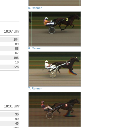
5. Rennen
18:07 Uhr
104
89
6. Rennen
55
67
196
18
228
7. Rennen
18:31 Uhr
30
90
45