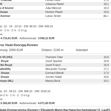
 Chantall
Florian Riedl
17,8
 R
Johanna Plankl
18,1
v d'Anerol
Julia Wiesner
19,3
s Dream
Herbert Plankl
19,6
Schermer
Lukas Strobl
dis.r.
atz: 12 - 19 - 23:10 - ZW: 88:10 - DW: 649:10
 ½ - 1 ½ - 2 ½ - 2 ½ Lg.
ine
:
4.715,61 EUR
- Außenumsatz:
3.936,11 EUR
vus Vlado Rancigaj-Rennen
ierung: 2000 EUR
Distanz: 2100 m
Autostart
ti SS (HU)
Thorsten Tietz
16,6
i Royal
Josef Sparber
16,8
 Be Royal
Josef Franzl
16,9
alledlilly
Alexander Gumpl
17,1
c Dream
Gerhard Biendl
17,5
 Dream
Jochen Haide
18,6
tseye (NL)
Marisa Bock
19,1
atz: 23 - 59:10 - ZW: 906:10 - DW: 2518:10
en 2 ½ - 1 ½ - 2 - 3 ½ Lg.
ine
:
5.360,60 EUR
- Außenumsatz:
4.571,60 EUR
nluigi-Donnarumma-Rennen / Elisabeth-Mann-Nachwuchschampionat (2. Lauf/1.