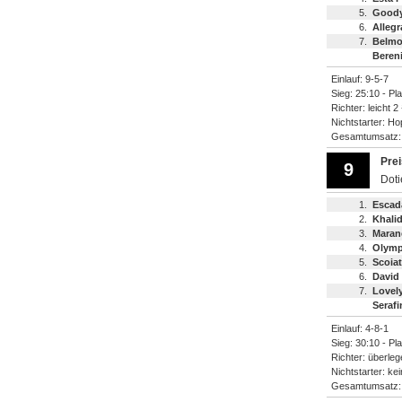
5.
Goody
6.
Allegr
7.
Belmo
Bereni
Einlauf: 9-5-7
Sieg: 25:10 - Pl
Richter: leicht 2
Nichtstarter: Ho
Gesamtumsatz
Pre
9
Dot
1.
Escad
2.
Khali
3.
Maran
4.
Olymp
5.
Scoiat
6.
David
7.
Lovel
Serafi
Einlauf: 4-8-1
Sieg: 30:10 - Pl
Richter: überlege
Nichtstarter: ke
Gesamtumsatz