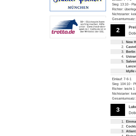
Sieg: 13:10 - Pl
Richter: überleg
Nichtstarter: ke
Gesamtumsatz
Prei
2
Dot
1.
New H
2.
Caste
3.
Berlin
4.
Ustran
5.
Salve
Lanze
Idylle
Einlauf: 7-6-1
Sieg: 104:10 - P
Richter: leicht 1
Nichtstarter: ke
Gesamtumsatz
Luk
3
Dot
1.
Einma
2.
Cockt
3.
Atlant