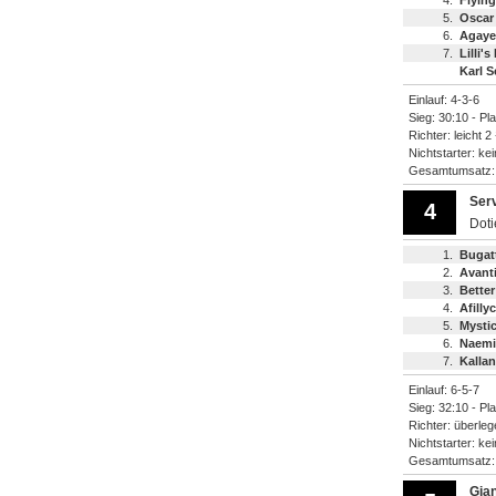
4.
Flying
5.
Oscar
6.
Agaye
7.
Lilli'
Karl 
Einlauf: 4-3-6
Sieg: 30:10 - Pl
Richter: leicht 2
Nichtstarter: ke
Gesamtumsatz
Ser
4
Dot
1.
Bugat
2.
Avant
3.
Better
4.
Afillyc
5.
Mysti
6.
Naemi
7.
Kallan
Einlauf: 6-5-7
Sieg: 32:10 - Pl
Richter: überleg
Nichtstarter: ke
Gesamtumsatz
Gia