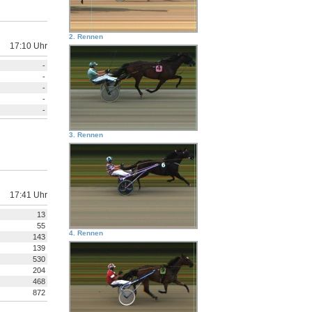
2. Rennen
17:10 Uhr
-
-
-
-
-
3. Rennen
17:41 Uhr
13
55
4. Rennen
143
139
530
204
468
872