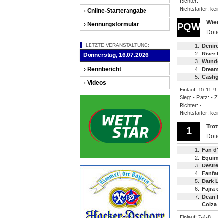
Richter: -
Nichtstarter: ke
›
Online-Starterangabe
Wied
›
Nennungsformular
PQW
Doti
LETZTE VERANSTALTUNG:
1.
Denir
2.
River
Donnerstag, 16.07.2026
3.
Wunde
›
Rennbericht
4.
Dream
5.
Cashgi
›
Videos
Einlauf: 10-11-9
Sieg: - Platz: - 
Richter: -
Nichtstarter: ke
Trot
1
Dot
1.
Fan d'
2.
Equim
3.
Desire
4.
Fanfan
5.
Dark 
6.
Fajra
7.
Dean l
Colza
Einlauf: 7-4-8