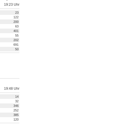
19:23 Uhr
23
122
200
63
401
55
202
691
50
19:48 Uhr
14
32
346
252
385
120