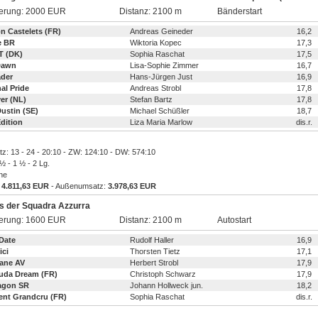
ierung: 2000 EUR
Distanz: 2100 m
Bänderstart
n Castelets (FR)
Andreas Geineder
16,2
e BR
Wiktoria Kopec
17,3
T (DK)
Sophia Raschat
17,5
Dawn
Lisa-Sophie Zimmer
16,7
ader
Hans-Jürgen Just
16,9
al Pride
Andreas Strobl
17,8
er (NL)
Stefan Bartz
17,8
ustin (SE)
Michael Schüßler
18,7
dition
Liza Maria Marlow
dis.r.
atz: 13 - 24 - 20:10 - ZW: 124:10 - DW: 574:10
 ½ - 1 ½ - 2 Lg.
ine
:
4.811,63 EUR
- Außenumsatz:
3.978,63 EUR
is der Squadra Azzurra
ierung: 1600 EUR
Distanz: 2100 m
Autostart
Date
Rudolf Haller
16,9
ici
Thorsten Tietz
17,1
cane AV
Herbert Strobl
17,9
da Dream (FR)
Christoph Schwarz
17,9
ragon SR
Johann Hollweck jun.
18,2
lent Grandcru (FR)
Sophia Raschat
dis.r.