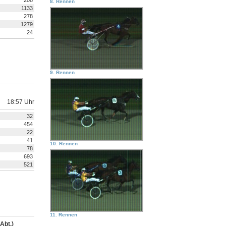
208
8. Rennen
1133
278
1279
24
9. Rennen
18:57 Uhr
32
454
22
41
10. Rennen
78
693
521
11. Rennen
Abt.)