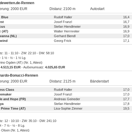
rdewetten.de-Rennen
ierung: 2000 EUR
Distanz: 2100 m
Autostart
 Blue
Rudolf Haller
16,4
est
Josef Franzl
16,7
cus
Stefan Hiendlmeier
16,9
z (AT)
Walter Herrnreiter
16,9
wanna (NL)
Gerhard Biendl
17,0
lwind
Georg Frick
17,1
atz: 11 - 11:10 - ZW: 22:10 - DW: 58:10
 - 1 ½ - ½ - 1 ½ Lg.
rino Ogden (AT) (Nr. 1, Attest)
:
4.513,15 EUR
- Außenumsatz:
4.025,65 EUR
nardo-Bonucci-Rennen
ierung: 2000 EUR
Distanz: 2125 m
Bänderstart
ess Class
Rudolf Haller
17,0
lemaker
Josef Franzl
17,0
e and Hope (FR)
Andreas Geineder
17,7
eya
Stefan Hiendlmeier
17,8
 Prime Time (AT)
Lisa-Sophie Zimmer
19,5
atz: 12 - 10:10 - ZW: 35:10 - DW: 241:10
 - 7 ½ - ½ - 8 Lg.
 Olsen (Nr. 1, Attest)