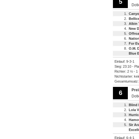
5
Dot
1.
Canyo
2.
Bellic
3.
Albin 
4.
New 
5.
Offro
6.
Nation
7.
For Ev
8.
O.M. D
Blue E
Einlauf: 9-3-1
Sieg: 23:10 - Pl
Richter: 2 ½ - 1
Nichtstarter: ke
Gesamtumsatz
Pre
6
Dot
1.
Blind 
2.
Lola V
3.
Hurri
4.
Hamou
5.
Sir A
Excel
Einlauf: 6-4-1