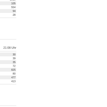
105
554
94
28
21:08 Uhr
30
39
35
72
825
80
477
413