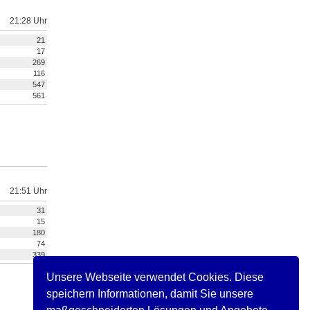
21:28 Uhr
21
17
269
116
547
561
21:51 Uhr
31
15
180
74
339
Unsere Webseite verwendet Cookies. Diese
speichern Informationen, damit Sie unsere