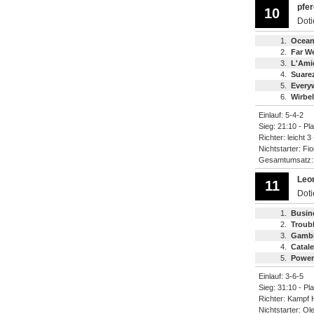
pfe
10
Dot
1.
Ocean
2.
Far W
3.
L'Ami
4.
Suare
5.
Every
6.
Wirbe
Einlauf: 5-4-2
Sieg: 21:10 - Pl
Richter: leicht 3
Nichtstarter: Fio
Gesamtumsatz
Leo
11
Dot
1.
Busin
2.
Troub
3.
Gambl
4.
Catal
5.
Power
Einlauf: 3-6-5
Sieg: 31:10 - Pl
Richter: Kampf H
Nichtstarter: Ole