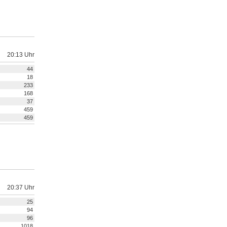
20:13 Uhr
44
18
233
168
37
459
459
20:37 Uhr
25
94
96
1018