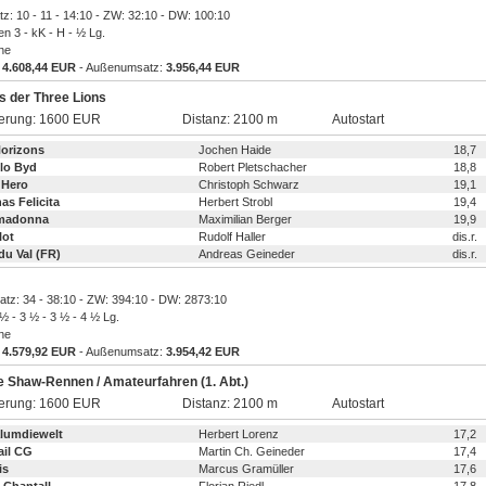
atz: 10 - 11 - 14:10 - ZW: 32:10 - DW: 100:10
en 3 - kK - H - ½ Lg.
ine
:
4.608,44 EUR
- Außenumsatz:
3.956,44 EUR
s der Three Lions
ierung: 1600 EUR
Distanz: 2100 m
Autostart
orizons
Jochen Haide
18,7
llo Byd
Robert Pletschacher
18,8
 Hero
Christoph Schwarz
19,1
as Felicita
Herbert Strobl
19,4
madonna
Maximilian Berger
19,9
lot
Rudolf Haller
dis.r.
 du Val (FR)
Andreas Geineder
dis.r.
latz: 34 - 38:10 - ZW: 394:10 - DW: 2873:10
 ½ - 3 ½ - 3 ½ - 4 ½ Lg.
ine
:
4.579,92 EUR
- Außenumsatz:
3.954,42 EUR
e Shaw-Rennen / Amateurfahren (1. Abt.)
ierung: 1600 EUR
Distanz: 2100 m
Autostart
lumdiewelt
Herbert Lorenz
17,2
ail CG
Martin Ch. Geineder
17,4
is
Marcus Gramüller
17,6