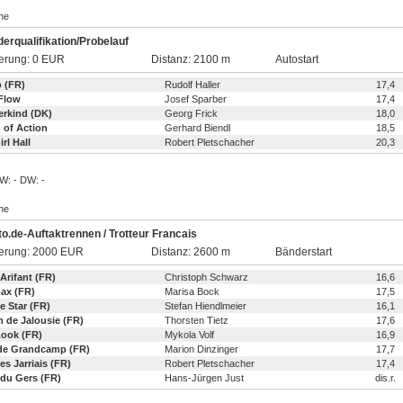
ine
erqualifikation/Probelauf
erung: 0 EUR
Distanz: 2100 m
Autostart
o (FR)
Rudolf Haller
17,4
 Flow
Josef Sparber
17,4
rkind (DK)
Georg Frick
18,0
 of Action
Gerhard Biendl
18,5
rl Hall
Robert Pletschacher
20,3
ZW: - DW: -
ine
to.de-Auftaktrennen / Trotteur Francais
ierung: 2000 EUR
Distanz: 2600 m
Bänderstart
Arifant (FR)
Christoph Schwarz
16,6
ax (FR)
Marisa Bock
17,5
e Star (FR)
Stefan Hiendlmeier
16,1
 de Jalousie (FR)
Thorsten Tietz
17,6
Look (FR)
Mykola Volf
16,9
 de Grandcamp (FR)
Marion Dinzinger
17,7
es Jarriais (FR)
Robert Pletschacher
17,4
 du Gers (FR)
Hans-Jürgen Just
dis.r.