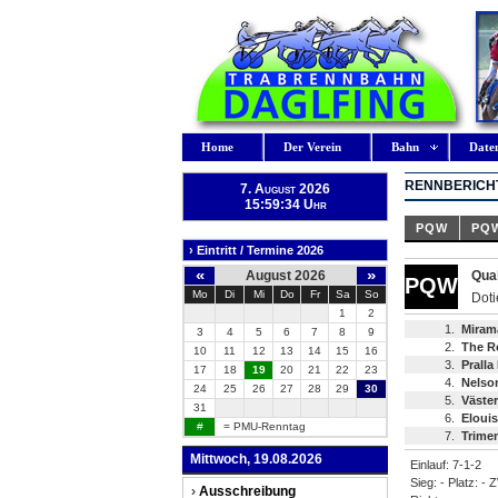
Home
Der Verein
Bahn
Date
RENNBERICHT
7. August 2026
15:59:34 Uhr
PQW
PQ
› Eintritt / Termine 2026
«
»
August 2026
Qual
PQW
Mo
Di
Mi
Do
Fr
Sa
So
Doti
1
2
1.
Miram
3
4
5
6
7
8
9
2.
The R
10
11
12
13
14
15
16
3.
Pralla
17
18
19
20
21
22
23
4.
Nelso
24
25
26
27
28
29
30
5.
Väster
31
6.
Elouis
#
= PMU-Renntag
7.
Trime
Mittwoch, 19.08.2026
Einlauf: 7-1-2
Sieg: - Platz: - 
›
Ausschreibung