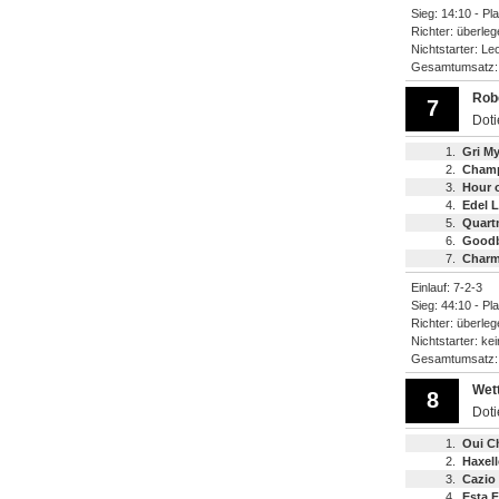
Sieg: 14:10 - Pl
Richter: überleg
Nichtstarter: Leo
Gesamtumsatz
Robe
7
Dot
1.
Gri M
2.
Cham
3.
Hour o
4.
Edel L
5.
Quart
6.
Good
7.
Char
Einlauf: 7-2-3
Sieg: 44:10 - Pl
Richter: überleg
Nichtstarter: ke
Gesamtumsatz
Wett
8
Dot
1.
Oui C
2.
Haxell
3.
Cazio
4.
Esta 