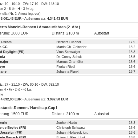
atz: 10 - 10:10 - ZW: 17:10 - DW: 148:10
en 2 - 8 ½ - H - 3 ½ Lg.
nella (Nr. 2, Attest liegt vor)
:
5.061,43 EUR
- Außenumsatz:
4.341,43 EUR
rto Mancini-Rennen / Amateurfahren (2. Abt.)
ierung: 1600 EUR
Distanz: 2100 m
Autostart
y Dream
Herbert Tuscher
17,9
p CG
Martin Ch. Geineder
18,2
f Daylight (FR)
Vitus Schwaiger
18,3
ola
Dr. Conny Schulz
18,5
major
Marcus Gramüller
18,6
bye
Florian Riedl
18,6
mane
Johanna Plankl
18,7
atz: 27 - 21:10 - ZW: 80:10 - DW: 392:10
en 4 - ½ - 2 ½ - ½ Lg.
ine
:
4.692,00 EUR
- Außenumsatz:
3.992,50 EUR
star.de-Rennen / Handicap-Cup I
ierung: 1500 EUR
Distanz: 2100 m
Autostart
herie
Jochen Haide
18,3
e de Beylev (FR)
Christoph Schwarz
18,6
 Josselyn (FR)
Johann Hollweck jun.
18,6
Fete Benach (FR)
Epimach Fleschhut
18,8