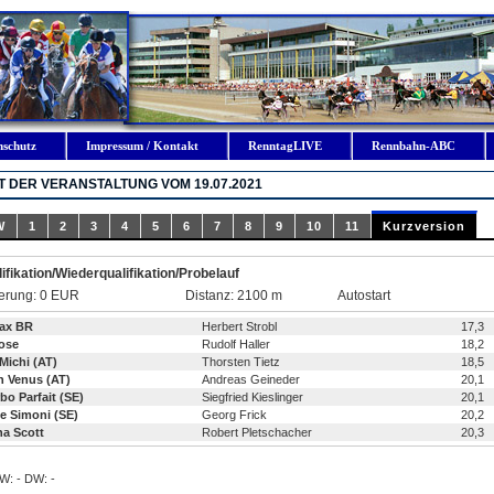
nschutz
Impressum / Kontakt
RenntagLIVE
Rennbahn-ABC
 DER VERANSTALTUNG VOM 19.07.2021
W
1
2
3
4
5
6
7
8
9
10
11
Kurzversion
ifikation/Wiederqualifikation/Probelauf
erung: 0 EUR
Distanz: 2100 m
Autostart
ax BR
Herbert Strobl
17,3
ose
Rudolf Haller
18,2
 Michi (AT)
Thorsten Tietz
18,5
n Venus (AT)
Andreas Geineder
20,1
bo Parfait (SE)
Siegfried Kieslinger
20,1
e Simoni (SE)
Georg Frick
20,2
na Scott
Robert Pletschacher
20,3
ZW: - DW: -