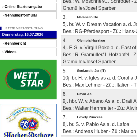
Bes.: W. Moschner/C. Schröder - Z
›
Online-Starterangabe
Gramüller/Josef Sparber
›
Nennungsformular
3.
Maranello Bo
5j. br. W. v. Dream Vacation a. d. 
LETZTE VERANSTALTUNG:
Bes.: RG-Pferdesport - Zü.: Hans-
Donnerstag, 16.07.2026
4.
Olympia Hazelaar
›
Rennbericht
4j. F. S. v. Virgill Boko a. d. East 
›
Videos
Bes.: R. Gramüller/J. Holzapfel - Z
Gramüller/Josef Sparber
5.
Scoiattolo Jet (IT)
10j. br. H. v. Iglesias a. d. Corolla 
Bes.: Max Lehmer - Zü.: .Italien - 
6.
David As
9j. hbr. W. v. Abano As a. d. Drafi 
Bes.: Walter Herrnreiter - Zü.: Alw
7.
Lovely Princess
8j. br. S. v. Pablo As a. d. Lafoa
Bes.: Andreas Huber - Zü.: Marion 