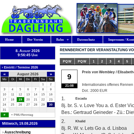
Home
Der Verein
Bahn
Datenschutz
Impressum / Kont
RENNBERICHT DER VERANSTALTUNG VOM
8. August 2026
9:56:45 Uhr
PQW
PQW
1
2
3
4
5
› Eintritt / Termine 2026
Preis von Wembley / Elisabet
«
»
August 2026
9
Mo
Di
Mi
Do
Fr
Sa
So
1
2
Internationales offenes Rennen
21:08
3
4
5
6
7
8
9
Dot.: 2000 EUR
10
11
12
13
14
15
16
1.
Escada
17
18
19
20
21
22
23
8j. br. S. v. Love You a. d. Ester Vi
24
25
26
27
28
29
30
31
Bes.: Gertraud Geineder - Zü.: Diet
#
= PMU-Renntag
2.
Khalid
Mittwoch, 19.08.2026
8j. R. W. v. Lets Go a. d. Lisboa
›
Ausschreibung