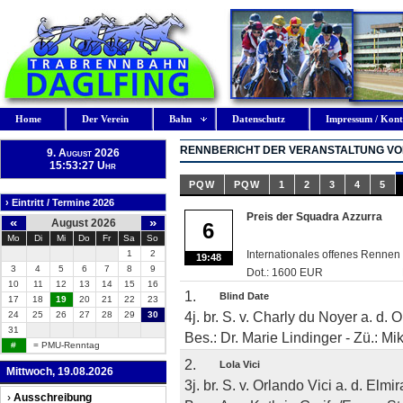
Home
Der Verein
Bahn
Datenschutz
Impressum / Kont
RENNBERICHT DER VERANSTALTUNG VOM
9. August 2026
15:53:28 Uhr
PQW
PQW
1
2
3
4
5
› Eintritt / Termine 2026
Preis der Squadra Azzurra
«
»
August 2026
6
Mo
Di
Mi
Do
Fr
Sa
So
1
2
Internationales offenes Rennen
19:48
3
4
5
6
7
8
9
Dot.: 1600 EUR
10
11
12
13
14
15
16
1.
Blind Date
17
18
19
20
21
22
23
4j. br. S. v. Charly du Noyer a. d. O
24
25
26
27
28
29
30
31
Bes.: Dr. Marie Lindinger - Zü.: Mi
#
= PMU-Renntag
2.
Lola Vici
Mittwoch, 19.08.2026
3j. br. S. v. Orlando Vici a. d. Elmi
›
Ausschreibung