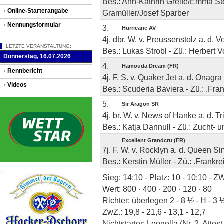
Bes.: Ann-Kathrin Greife/Emma Stol
›
Online-Starterangabe
Gramüller/Josef Sparber
›
Nennungsformular
3.
Hurricane AV
4j. dbr. W. v. Preussenstolz a. d. 
LETZTE VERANSTALTUNG:
Bes.: Lukas Strobl - Zü.: Herbert V
Donnerstag, 16.07.2026
4.
Hamouda Dream (FR)
›
Rennbericht
4j. F. S. v. Quaker Jet a. d. Onagra
›
Videos
Bes.: Scuderia Baviera - Zü.: .Fra
5.
Sir Aragon SR
4j. br. W. v. News of Hanke a. d. T
Bes.: Katja Dannull - Zü.: Zucht- 
Excellent Grandcru (FR)
7j. F. W. v. Rocklyn a. d. Queen S
Bes.: Kerstin Müller - Zü.: .Frankrei
Sieg: 14:10 - Platz: 10 - 10:10 - Z
Wert: 800 · 400 · 200 · 120 · 80
Richter: überlegen 2 - 8 ½ - H - 3 
ZwZ.: 19,8 - 21,6 - 13,1 - 12,7
Nichtstarter: Leonella (Nr. 2, Attest 