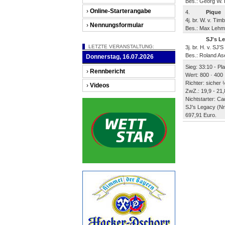
Bes.: Georg W. 
›
Online-Starterangabe
4.
Pique
4j. br. W. v. Ti
›
Nennungsformular
Bes.: Max Lehme
SJ's L
LETZTE VERANSTALTUNG:
3j. br. H. v. SJ
Bes.: Roland As
Donnerstag, 16.07.2026
Sieg: 33:10 - Pl
›
Rennbericht
Wert: 800 · 400 
Richter: sicher 
›
Videos
ZwZ.: 19,9 - 21,
Nichtstarter: Ca
SJ's Legacy (Nr
697,91 Euro.