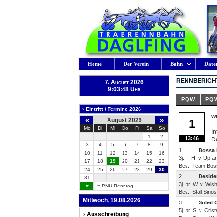
Home
Der Verein
Bahn
Date
RENNBERICHT
7. August 2026
9:03:49 Uhr
PQW
PQ
› Eintritt / Termine 2026
we
«
»
August 2026
1
Mo
Di
Mi
Do
Fr
Sa
So
In
1
2
13:46
D
3
4
5
6
7
8
9
1.
Bossa 
10
11
12
13
14
15
16
3j. F. H. v. Up a
17
18
19
20
21
22
23
Bes.: Team Boss
24
25
26
27
28
29
30
2.
Deside
31
3j. br. W. v. Wis
#
= PMU-Renntag
Bes.: Stall Sinos
Mittwoch, 19.08.2026
3.
Soleil 
5j. br. S. v. Cri
›
Ausschreibung