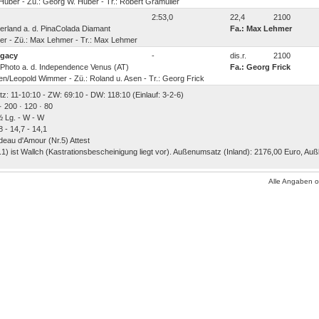
Huber - Zü.: Georg W. Huber - Tr.: Robert Gramüller
2:53,0
22,4
2100
mberland a. d. PinaColada Diamant
Fa.: Max Lehmer
r - Zü.: Max Lehmer - Tr.: Max Lehmer
egacy
-
dis.r.
2100
'S Photo a. d. Independence Venus (AT)
Fa.: Georg Frick
en/Leopold Wimmer - Zü.: Roland u. Asen - Tr.: Georg Frick
atz: 11-10:10 - ZW: 69:10 - DW: 118:10 (Einlauf: 3-2-6)
· 200 · 120 · 80
½ Lg. - W - W
8 - 14,7 - 14,1
deau d'Amour (Nr.5) Attest
.1) ist Wallch (Kastrationsbescheinigung liegt vor). Außenumsatz (Inland): 2176,00 Euro, Au
Alle Angaben 