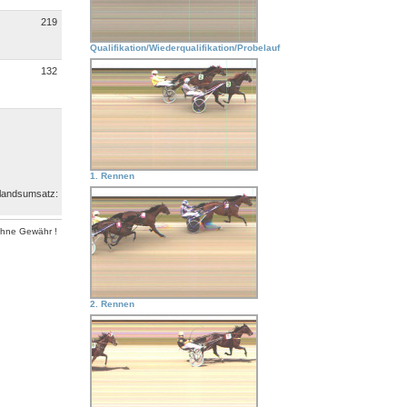
219
Qualifikation/Wiederqualifikation/Probelauf
132
1. Rennen
ßlandsumsatz:
ohne Gewähr !
2. Rennen