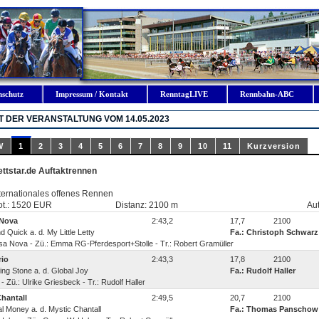
nschutz
Impressum / Kontakt
RenntagLIVE
Rennbahn-ABC
 DER VERANSTALTUNG VOM 14.05.2023
W
1
2
3
4
5
6
7
8
9
10
11
Kurzversion
ttstar.de Auftaktrennen
ternationales offenes Rennen
ot.: 1520 EUR
Distanz: 2100 m
Aut
Nova
2:43,2
17,7
2100
nd Quick a. d. My Little Letty
Fa.: Christoph Schwarz
a Nova - Zü.: Emma RG-Pferdesport+Stolle - Tr.: Robert Gramüller
rio
2:43,3
17,8
2100
hing Stone a. d. Global Joy
Fa.: Rudolf Haller
 - Zü.: Ulrike Griesbeck - Tr.: Rudolf Haller
Chantall
2:49,5
20,7
2100
stal Money a. d. Mystic Chantall
Fa.: Thomas Panschow