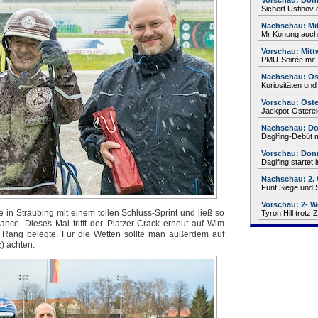
Vorschau: Donn
Sichert Ustinov 
Nachschau: Mi
Mr Konung auch 
Vorschau: Mitt
PMU-Soirée mit
Nachschau: Os
Kuriositäten und
Vorschau: Oste
Jackpot-Ostere
Nachschau: Do
Daglfing-Debüt 
Vorschau: Donn
Daglfing startet 
Nachschau: 2. 
Fünf Siege und 
Vorschau: 2- W
e in Straubing mit einem tollen Schluss-Sprint und ließ so
Tyron Hill trotz
ce. Dieses Mal trifft der Platzer-Crack erneut auf Wim
en Rang belegte. Für die Wetten sollte man außerdem auf
) achten.