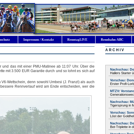
nschutz
Impressum / Kontakt
RenntagLIVE
Rennbahn-ABC
A R C H I V
r und das mit einer PMU-Matinee ab 11:07 Uhr. Über die
Nachschau: Do
te mit 3.500 EUR Garantie durch und so lohnt es sich auf
Hallers Starter
Vorschau: Donn
m V6-Wettschein, denn sowohl Umbesi (J. Franzl) als auch
Erster Profi-Lor
r bessere Rennverlauf wird am Ende entscheiden, wer die
MTZV: Vorstan
Generationswech
Nachschau: Mü
Tigersprung in
Vorschau: Sonn
Löst der Goldhe
Nachschau: Do
Bot-Triplette in 