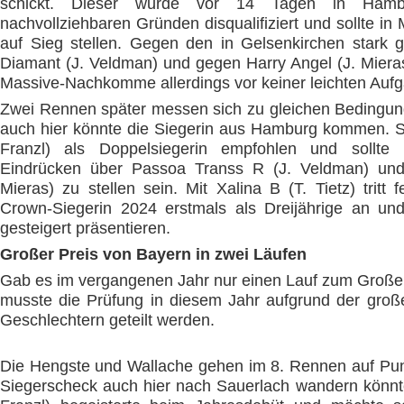
schickt. Dieser wurde vor 14 Tagen in Ham
nachvollziehbaren Gründen disqualifiziert und sollte i
auf Sieg stellen. Gegen den in Gelsenkirchen stark g
Diamant (J. Veldman) und gegen Harry Angel (J. Mieras
Massive-Nachkomme allerdings vor keiner leichten Auf
Zwei Rennen später messen sich zu gleichen Bedingun
auch hier könnte die Siegerin aus Hamburg kommen. So 
Franzl) als Doppelsiegerin empfohlen und sollte
Eindrücken über Passoa Transs R (J. Veldman) un
Mieras) zu stellen sein. Mit Xalina B (T. Tietz) tritt 
Crown-Siegerin 2024 erstmals als Dreijährige an und 
gesteigert präsentieren.
Großer Preis von Bayern in zwei Läufen
Gab es im vergangenen Jahr nur einen Lauf zum Großer
musste die Prüfung in diesem Jahr aufgrund der gro
Geschlechtern geteilt werden.
Die Hengste und Wallache gehen im 8. Rennen auf Pun
Siegerscheck auch hier nach Sauerlach wandern könnte