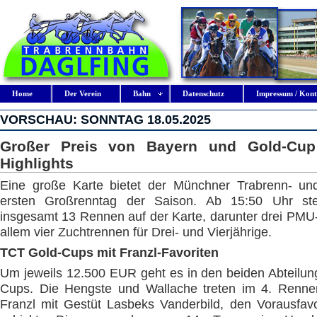
Home
Der Verein
Bahn
Datenschutz
Impressum / Kont
VORSCHAU: SONNTAG 18.05.2025
Großer Preis von Bayern und Gold-Cup 
Highlights
Eine große Karte bietet der Münchner Trabrenn- un
ersten Großrenntag der Saison. Ab 15:50 Uhr s
insgesamt 13 Rennen auf der Karte, darunter drei PMU
allem vier Zuchtrennen für Drei- und Vierjährige.
TCT Gold-Cups mit Franzl-Favoriten
Um jeweils 12.500 EUR geht es in den beiden Abteilu
Cups. Die Hengste und Wallache treten im 4. Renne
Franzl mit Gestüt Lasbeks Vanderbild, den Vorausfavo