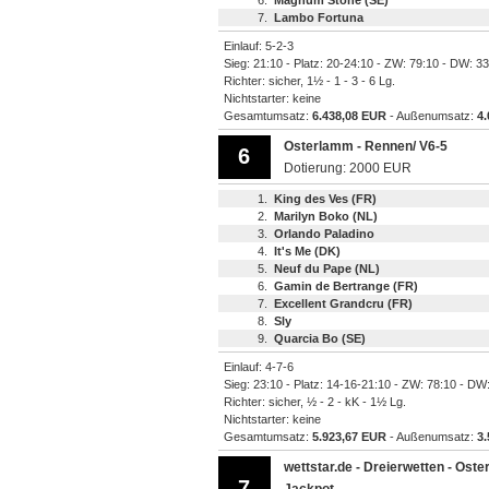
6.
Magnum Stone (SE)
7.
Lambo Fortuna
Einlauf: 5-2-3
Sieg: 21:10 - Platz: 20-24:10 - ZW: 79:10 - DW: 3
Richter: sicher, 1½ - 1 - 3 - 6 Lg.
Nichtstarter: keine
Gesamtumsatz:
6.438,08 EUR
- Außenumsatz:
4
Osterlamm - Rennen/ V6-5
6
Dotierung: 2000 EUR
1.
King des Ves (FR)
2.
Marilyn Boko (NL)
3.
Orlando Paladino
4.
It's Me (DK)
5.
Neuf du Pape (NL)
6.
Gamin de Bertrange (FR)
7.
Excellent Grandcru (FR)
8.
Sly
9.
Quarcia Bo (SE)
Einlauf: 4-7-6
Sieg: 23:10 - Platz: 14-16-21:10 - ZW: 78:10 - DW
Richter: sicher, ½ - 2 - kK - 1½ Lg.
Nichtstarter: keine
Gesamtumsatz:
5.923,67 EUR
- Außenumsatz:
3
wettstar.de - Dreierwetten - Oste
7