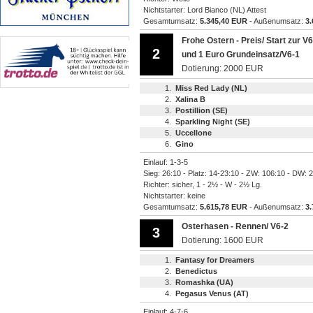
Nichtstarter: Lord Bianco (NL) Attest
Gesamtumsatz:
5.345,40 EUR
- Außenumsatz:
3
Frohe Ostern - Preis/ Start zur V
2
und 1 Euro Grundeinsatz/V6-1
Dotierung: 2000 EUR
1.
Miss Red Lady (NL)
2.
Xalina B
3.
Postillion (SE)
4.
Sparkling Night (SE)
5.
Uccellone
6.
Gino
Einlauf: 1-3-5
Sieg: 26:10 - Platz: 14-23:10 - ZW: 106:10 - DW: 
Richter: sicher, 1 - 2½ - W - 2½ Lg.
Nichtstarter: keine
Gesamtumsatz:
5.615,78 EUR
- Außenumsatz:
3
Osterhasen - Rennen/ V6-2
3
Dotierung: 1600 EUR
1.
Fantasy for Dreamers
2.
Benedictus
3.
Romashka (UA)
4.
Pegasus Venus (AT)
Einlauf: 4-7-6