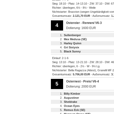
Sieg: 18:10 - Platz: 14-13:10 - ZW: 37:10 - DW: 6
Richter: überlegen, 6½ - 8½ - Weile
Nichtstarter: Braxxton (wegen Ungebärdigkeit vom 
Gesamtumsatz:
2.121,70 EUR
- Außenumsatz:
1
Ostereier - Rennen/ V6-3
4
Dotierung: 1600 EUR
1.
Sullenberger
2.
Mex Medusa (SE)
3.
Harley Quinn
4.
Gri Sixtysix
5.
Black Sunny
Einlauf: 2-1-6
Sieg: 13:10 - Platz: 13-21:10 - ZW: 28:10 - DW: 4
Richter: überlegen, 6 - 2½ - W - 9½ Lg.
Nichtstarter: Bella Ragazza (Attest), Granelli MF 
Gesamtumsatz:
5.706,00 EUR
- Außenumsatz:
3
Osternest - Preis/ V6-4
5
Dotierung: 2000 EUR
1.
Billy Kimber
2.
Augustiner
3.
Sheldrake
4.
Ocean Eyes
5.
Remus Eck (SE)