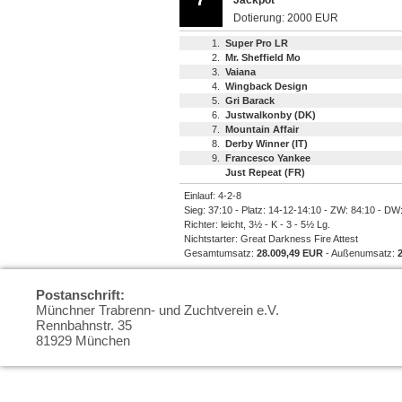
Jackpot
Dotierung: 2000 EUR
1.
Super Pro LR
2.
Mr. Sheffield Mo
3.
Vaiana
4.
Wingback Design
5.
Gri Barack
6.
Justwalkonby (DK)
7.
Mountain Affair
8.
Derby Winner (IT)
9.
Francesco Yankee
Just Repeat (FR)
Einlauf: 4-2-8
Sieg: 37:10 - Platz: 14-12-14:10 - ZW: 84:10 - DW
Richter: leicht, 3½ - K - 3 - 5½ Lg.
Nichtstarter: Great Darkness Fire Attest
Gesamtumsatz:
28.009,49 EUR
- Außenumsatz:
Postanschrift:
Münchner Trabrenn- und Zuchtverein e.V.
Rennbahnstr. 35
81929 München