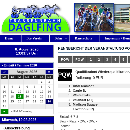
Home
Der Verein
Bahn
Datenschutz
Impressum / Kont
RENNBERICHT DER VERANSTALTUNG VOM
8. August 2026
13:03:58 Uhr
PQW
PQW
1
2
3
4
5
› Eintritt / Termine 2026
«
»
August 2026
Qualifikation/ Wiederqualifikatio
PQW
Mo
Di
Mi
Do
Fr
Sa
So
Dotierung: 0 EUR
1
2
1.
Ahoi Diamant
3
4
5
6
7
8
9
2.
Carrie B.
10
11
12
13
14
15
16
3.
White Flake
17
18
19
20
21
22
23
4.
Wilander (AT)
24
25
26
27
28
29
30
5.
Madison Square
31
Lovefool (FR)
#
= PMU-Renntag
Einlauf: 6-7-8
Mittwoch, 19.08.2026
Sieg: - Platz: - ZW: - DW: -
Richter: -
›
Ausschreibung