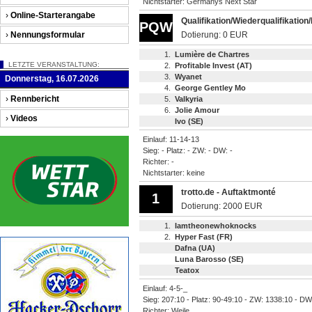
Nichtstarter: Germanys Next Star
›
Online-Starterangabe
Qualifikation/Wiederqualifikation
PQW
›
Nennungsformular
Dotierung: 0 EUR
1.
Lumière de Chartres
LETZTE VERANSTALTUNG:
2.
Profitable Invest (AT)
3.
Wyanet
Donnerstag, 16.07.2026
4.
George Gentley Mo
›
Rennbericht
5.
Valkyria
6.
Jolie Amour
›
Videos
Ivo (SE)
Einlauf: 11-14-13
Sieg: - Platz: - ZW: - DW: -
Richter: -
Nichtstarter: keine
trotto.de - Auftaktmonté
1
Dotierung: 2000 EUR
1.
Iamtheonewhoknocks
2.
Hyper Fast (FR)
Dafna (UA)
Luna Barosso (SE)
Teatox
Einlauf: 4-5-_
Sieg: 207:10 - Platz: 90-49:10 - ZW: 1338:10 - DW
Richter: Weile