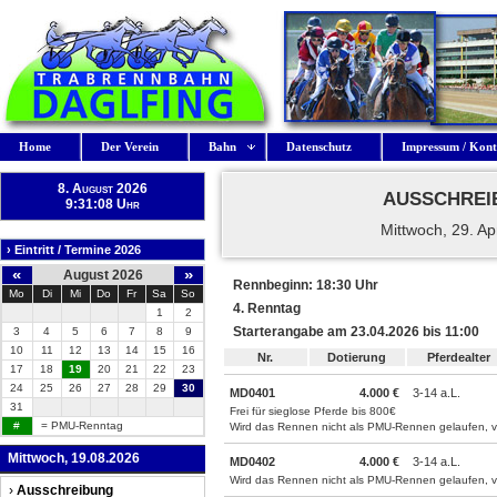
Home
Der Verein
Bahn
Datenschutz
Impressum / Kont
8. August 2026
AUSSCHREI
9:31:09 Uhr
Mittwoch, 29. Ap
› Eintritt / Termine 2026
«
»
August 2026
Rennbeginn: 18:30 Uhr
Mo
Di
Mi
Do
Fr
Sa
So
4. Renntag
1
2
Starterangabe am 23.04.2026 bis 11:00
3
4
5
6
7
8
9
10
11
12
13
14
15
16
Nr.
Dotierung
Pferdealter
17
18
19
20
21
22
23
24
25
26
27
28
29
30
MD0401
4.000 €
3-14 a.L.
31
Frei für sieglose Pferde bis 800€
#
= PMU-Renntag
Wird das Rennen nicht als PMU-Rennen gelaufen, ve
Mittwoch, 19.08.2026
MD0402
4.000 €
3-14 a.L.
Wird das Rennen nicht als PMU-Rennen gelaufen, ve
›
Ausschreibung