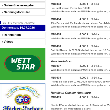
MD0403
4.000 €
3-14 a.L.
›
Online-Starterangabe
Frei für 3-jährige Pferde bis 7500€
Wird das Rennen nicht als PMU-Rennen gelaufen, ve
›
Nennungsformular
MD0404
4.000 €
3-14 a.L.
LETZTE VERANSTALTUNG:
25m Bandvorteil für Pferde die von einem Berufsfah
Wird das Rennen nicht als PMU-Rennen gelaufen, ve
Donnerstag, 16.07.2026
MD0405
4.000 €
3-14 a.L.
›
Rennbericht
Wird das Rennen nicht als PMU-Rennen gelaufen, ve
›
Videos
MD0406
4.000 €
3-14 a.L.
Frei für Pferde bis 32000€ die bei den letzten 10 
Wird das Rennen nicht als PMU-Rennen gelaufen, ve
Amateurfahren
MD0407
4.000 €
3-14 a.L.
Wird das Rennen nicht als PMU-Rennen gelaufen, ve
MD0408
4.000 €
3-14 a.L.
Pferde die seit dem 01.08.2025 keine 5000€ gewonn
Wird das Rennen nicht als PMU-Rennen gelaufen, ve
Handicap-Cup der Amateure
MD0409
4.000 €
3-14 a.L.
Nur für Pferde, die bei den letzten 8 Starts ke
Trabreiten) bei mindestens 8 Starts.